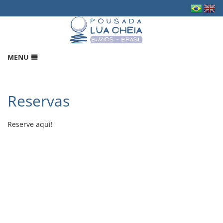
MENU
HOME
RESERVAS
Reservas
GALERIA
LOCALIZAÇÃO
Reserve aqui!
CONTATO
MAPA DO WEBSITE